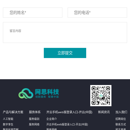
立即提交
产品与解决方案
服务体系
开云手机web版登录入口-开云(中国)
新闻资讯
加入我们
人工智能
服务级别
企业简介
招聘岗位
数字孪生
服务网络
开云手机web版登录入口-开云(中国)
联系方式
数字化转型解
服务网络
留言表单