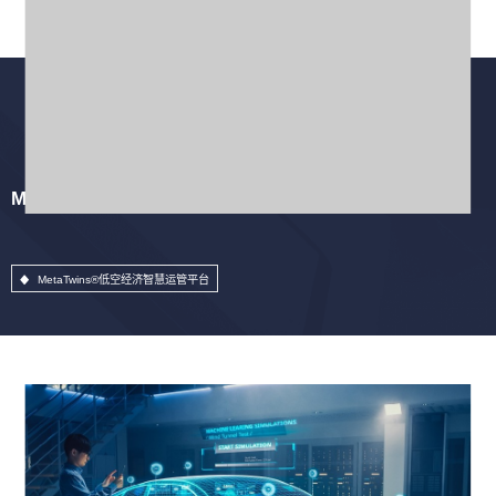
MetaTwins®低空经济智慧运管平台
MetaTwins®低空经济智慧运管平台