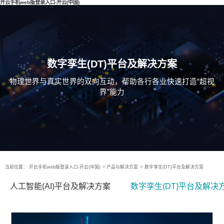
开云手机web版登录入口-开云(中国)
数字孪生(DT)平台及解决方案
物理世界与真实世界的双向互动，帮助各行各业快速打造“超视
界”能力
当前位置：
开云手机web版登录入口-开云(中国)
>
产品与解决方案
>
数字孪生(DT)平台及解决方案
人工智能(AI)平台及解决方案
数字孪生(DT)平台及解决