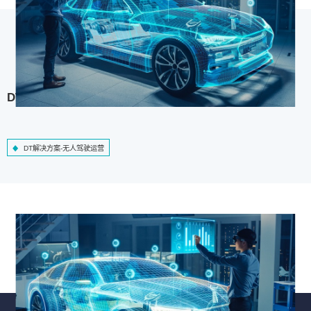
DT解决方案-无人驾驶运营
DT解决方案-无人驾驶运营