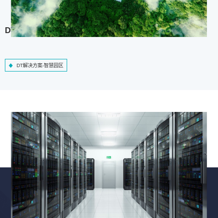
DT解决方案-智慧园区
DT解决方案-智慧园区