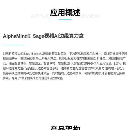
应用概述
APPLICATION OVERVIEW
AlphaMind® Sage视频AI边缘算力盒
网思科技推出的Sage Basic A1边缘计算微服务器，专为智能视频应用而设计。该服务器支持多路
视频编解码，高效适配市 场上所有AI算法，能够轻松应对各类智能视频分析任务。其应用领域广
泛，涵盖智慧城市、智慧园区、智慧乡村、智慧校园 以及智慧安防等多个AI应用场景。此外，视
频AI边缘算力盒产品包含云边协同管理系统、边缘算力盒配置管理软件以及算力 盒终端三部分，
能够实现边缘侧的AI处理和快速响应，同时借助云边协同技术，可随时随地灵活部署检测任务和
算法，为用 户带来前所未有的便捷和高效体验。
产品架构