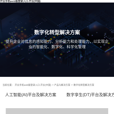
开云手机web版登录入口-开云(中国)
数字化转型解决方案
提升企业对信息的感知能力、分析能力和处理能力，以实现企
业的智能化、数字化、科学化管理
当前位置：
开云手机web版登录入口-开云(中国)
>
产品与解决方案
>
数字化转型解决方案
人工智能(AI)平台及解决方案
数字孪生(DT)平台及解决