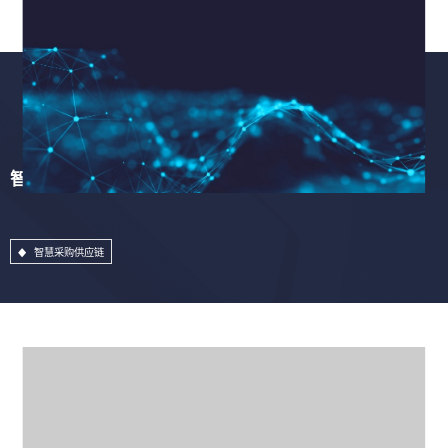
智慧采购供应链
智慧采购供应链