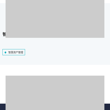
智慧资产管理
智慧资产管理