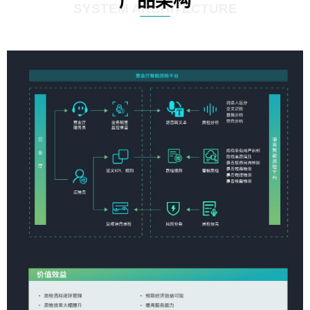
产品架构
SYSTEM ARCHITECTURE