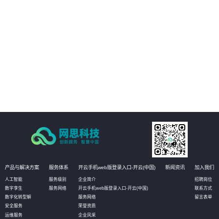
03
人工质检方式得以优化。通过自动化和智能化的质检流程，企业可以大幅减少
人力投入和时间成本，从而降低运营成本。同时，智能质检还能帮助企业更好
地管理客户资源和优化服务流程，进一步提高经济效益。
04
加强风险防控，提升安全管理水平：营业厅智能质检解决方案还能实现对服务
过程中的风险点进行实时监控和预警。通过智能分析客户与营业员的对话内
容，系统能够及时发现潜在的风险因素，如欺诈行为、客户投诉等，并提醒企
业进行及时处理。这有助于企业加强风险防控，提升安全管理水平，确保营业
厅的正常运营和客户的安全。
产品与解决方案
服务体系
开云手机web版登录入口-开云(中国)
新闻资讯
加入我们
人工智能
服务级别
企业简介
招聘岗位
数字孪生
服务网络
开云手机web版登录入口-开云(中国)
联系方式
数字化转型解
服务网络
留言表单
安全服务
荣誉资质
运维服务
企业风采