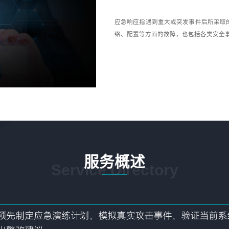
应急响应指遇到重大或突发事件后所采取
络、配置等方面的故障，也包括各类安全事
服务概述
Service Directory