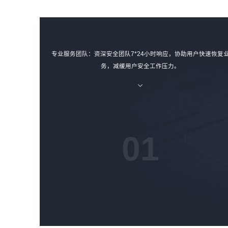
专业服务团队：资深安全团队7*24小时响应，协助用户快速恢复
务，减缓用户安全工作压力。
01