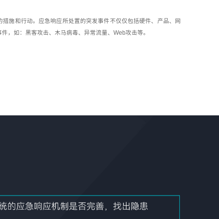
的措施和行动。应急响应所处置的突发事件不仅仅包括硬件、产品、网
件，如：黑客攻击、木马病毒、异常流量、Web攻击等。