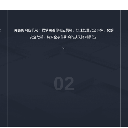
业
完善的响应机制：提供完善的响应机制，快速处置安全事件，化解
安全危机，将安全事件影响的损失降到最低。
02