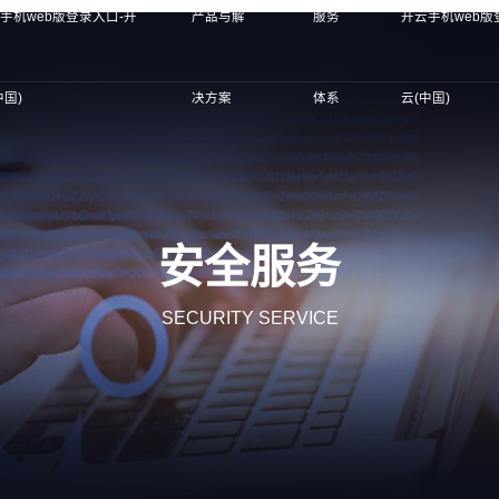
手机web版登录入口-开
产品与解
服务
开云手机web版
中国)
决方案
体系
云(中国)
安全服务
SECURITY SERVICE