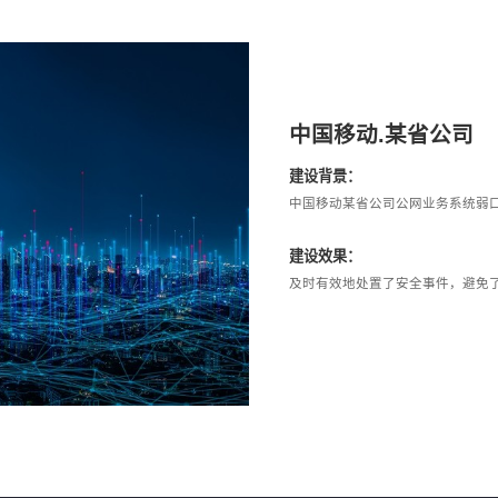
中国移动.某省公司
建设背景：
中国移动某省公司公网业务系统弱
建设效果：
及时有效地处置了安全事件，避免