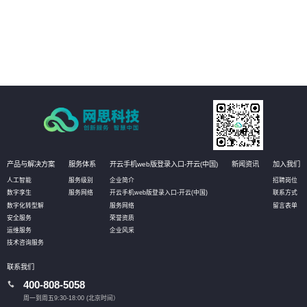
品课程等全面普法管理，激发员工学法守法用法意识，提高员工参与度，推动
依法治企
05
强化作业流程分析，落实责任主体，促使法务管理规范、标准、流程的有效实
施，将法务控制前置，以全面提升管理水平
产品与解决方案
服务体系
开云手机web版登录入口-开云(中国)
新闻资讯
加入我们
人工智能
服务级别
企业简介
招聘岗位
数字孪生
服务网络
开云手机web版登录入口-开云(中国)
联系方式
数字化转型解
服务网络
留言表单
安全服务
荣誉资质
运维服务
企业风采
技术咨询服务
联系我们
400-808-5058
周一到周五9:30-18:00 (北京时间）