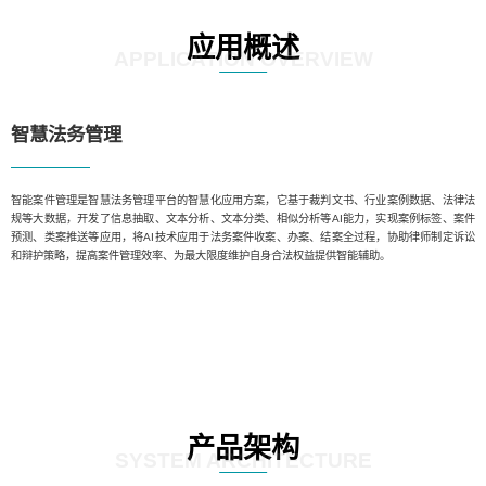
应用概述
APPLICATION OVERVIEW
智慧法务管理
智能案件管理是智慧法务管理平台的智慧化应用方案，它基于裁判文书、行业案例数据、法律法
规等大数据，开发了信息抽取、文本分析、文本分类、相似分析等AI能力，实现案例标签、案件
预测、类案推送等应用，将AI技术应用于法务案件收案、办案、结案全过程，协助律师制定诉讼
和辩护策略，提高案件管理效率、为最大限度维护自身合法权益提供智能辅助。
产品架构
SYSTEM ARCHITECTURE