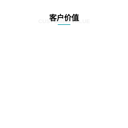
客户价值
CUSTOMER VALUE
01
根据全生命周期管理特点，对案件管理、争议诉讼、知识产权等核心业务流
程，实施闭环管理
02
在支持法务基础数据和法务数据精确、及时记录的基础上，为企业经营决策提
供参考依据
03
加强律师所管理，增加引入、考核评价、监督执行等相关流程，提高法律支撑
专业度
04
加强全方位普法宣传，APP、微信、PC端同步支撑，普法讲座，普法刊物，精