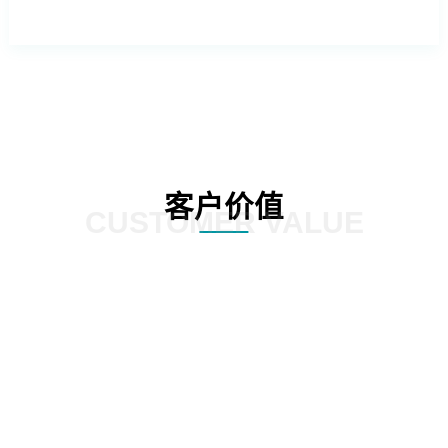
客户价值
CUSTOMER VALUE
外操作系统的依赖，降低企业的运营成
提供更加灵活和定制化的服务，满足
本。
化需求。