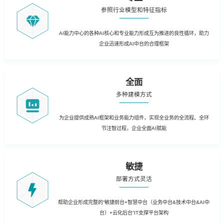
参照行业模型和特征指标
AI能力中心的各种AI核心和专业能力形成互为推进的良性循环，助力
企业迅速形成AI中台的合理框架
全面
多种建模方式
为企业提供成熟AI框架和业务能力组件，实现全业务的全流程、全环
节注智过程，企业全面AI赋能
敏捷
部署方式灵活
帮助企业形成完整的“敏捷前台+智慧中台（业务中台&技术中台&AI中
台）+云化后台”IT支撑平台架构