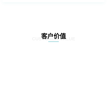
客户价值
CUSTOMER VALUE
01
基于深度学习的照片模糊性检测方法
02
工程照片历史重复性检测方法
03
与移动互联网技术充分融合