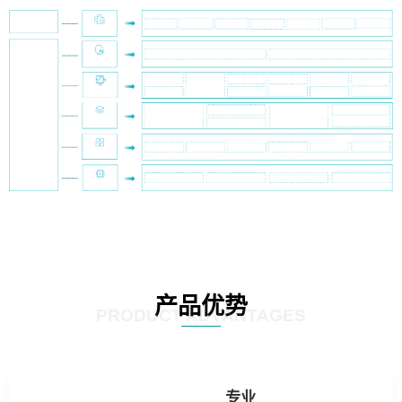
产品优势
PRODUCT ADVANTAGES
专业